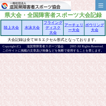
県大会・全国障害者スポーツ大会記録
フライング
アーチェリ
ボウリング
陸上大会
水泳大会
ディスク
ー大会
大会
大会
大会記録は全てＭＳエクセル形式となっております。
Copyright (C) 滋賀県障害者スポーツ協会 2005 All Rights Reserved.
このサイトに掲載の文章及び画像などを無断で使用することを禁じます。