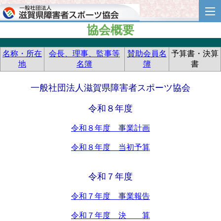
協会概要
名称・所在
会長、理事、監事等
賛助会員名
予算書・決算
地
名簿
簿
書
一般社団法人滋賀県障害者スポーツ協会
令和８年度
令和８年度 事業計画
令和８年度 当初予算
令和７年度
令和７年度 事業報告
令和７年度 決 算